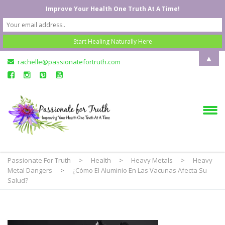
Improve Your Health One Truth At A Time!
▲
rachelle@passionatefortruth.com
Passionate For Truth
>
Health
>
Heavy Metals
>
Heavy
Metal Dangers
>
¿Cómo El Aluminio En Las Vacunas Afecta Su
Salud?